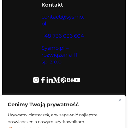
Kontakt
contact@sysmo.
pl
+48 736 036 604
Sysmo.pl –
rozwiązania IT
sp. z o.o.
Cenimy Twoją prywatność
Używamy ciasteczek, aby zapewnić najlepsze
doświadczenia naszym użytkownikom.