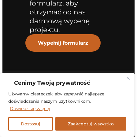
formularz, aby
otrzymać od nas
darmową wycenę
projektu.
Wypełnij formularz
Cenimy Twoją prywatność
Używamy ciasteczek, aby zapewnić najlepsze
doświadczenia naszym użytkownikom.
Dowiedz się więcej
Dostosuj
Zaakceptuj wszystko
Sysmo.pl –
rozwiązania IT sp.