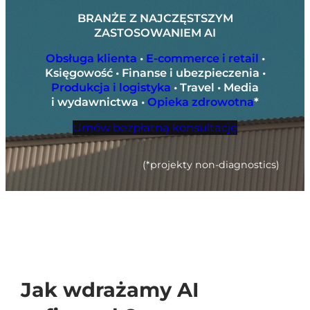
BRANŻE Z NAJCZĘSTSZYM
ZASTOSOWANIEM AI
Obsługa klienta
•
E-commerce i retail
•
Księgowość • Finanse i ubezpieczenia •
Produkcja i logistyka
• Travel • Media
i wydawnictwa •
Opieka zdrowotna
*
Umów bezpłatną konsultację
(*projekty non-diagnostics)
Jak wdrażamy AI