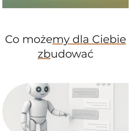
Co może
my dla Ciebie
zb
udować