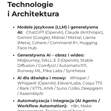
Technologie
i Architektura
Modele językowe (LLM) i generatywna
AI:
ChatGPT (OpenAI), Claude (Anthropic),
Gemini (Google), Mistral / Mixtral, Llama
(Meta), Cohere / Command R+, Hugging
Face Hub
Generatywna AI – obraz i wideo:
Midjourney, DALL·E 3 (OpenAI), Stable
Diffusion / ComfyUI / Automatic1111,
Runway ML, Pika Labs / Synthesia
AI dla dźwięku i mowy:
Whisper /
WhisperX (OpenAI), ElevenLabs, Coqui TTS
/ Bark / XTTS, AIVA / Suno / Udio, Deepgram
/ AssemblyAI
Automatyzacja i integracja (AI Agents /
Workflow Automation):
n8n, Make