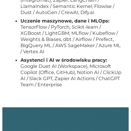
(Integromat), Zapier, LangChain /
LlamaIndex / Semantic Kernel, Flowise /
Dust / AutoGen / CrewAI, Dify.ai
Uczenie maszynowe, dane i MLOps:
TensorFlow / PyTorch, Scikit-learn /
XGBoost / LightGBM, MLflow / Kubeflow /
Weights & Biases, dbt / Airflow / Prefect,
BigQuery ML / AWS SageMaker / Azure ML
/ Vertex AI
Asystenci i AI w środowisku pracy:
Google Duet AI (Workspace), Microsoft
Copilot (Office, GitHub), Notion AI / ClickUp
AI / Slack GPT, Zapier AI Actions / ChatGPT
Team / Enterprise