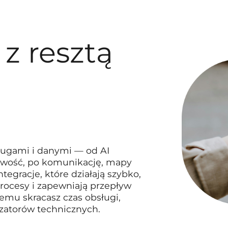
z resztą
ługami i danymi — od AI
gowość, po komunikację, mapy
tegracje, które działają szybko,
procesy i zapewniają przepływ
temu skracasz czas obsługi,
 zatorów technicznych.