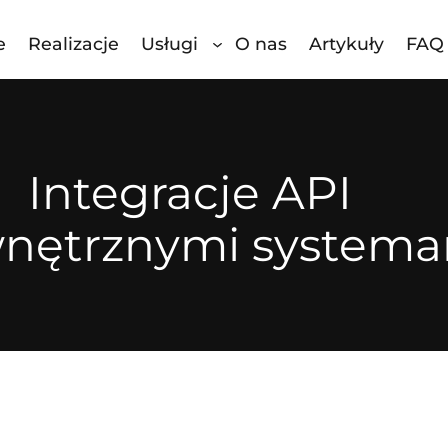
e
Realizacje
Usługi
O nas
Artykuły
FAQ
Integracje API
wnętrznymi system