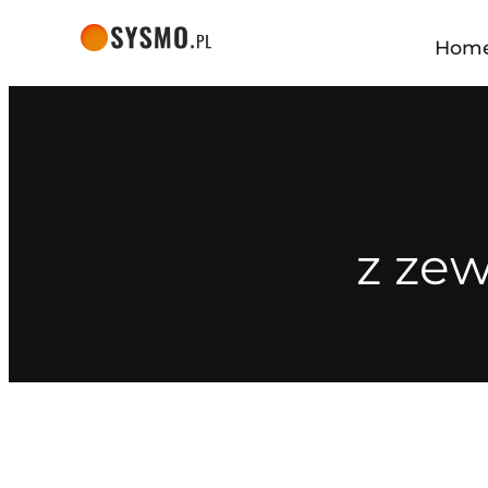
Hom
z ze