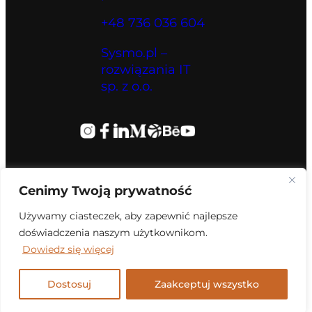
+48 736 036 604
Sysmo.pl –
rozwiązania IT
sp. z o.o.
Cenimy Twoją prywatność
Używamy ciasteczek, aby zapewnić najlepsze
doświadczenia naszym użytkownikom.
Dowiedz się więcej
Dostosuj
Zaakceptuj wszystko