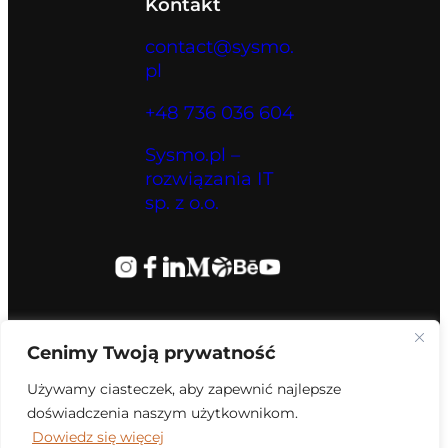
Kontakt
contact@sysmo.
pl
+48 736 036 604
Sysmo.pl –
rozwiązania IT
sp. z o.o.
Cenimy Twoją prywatność
Używamy ciasteczek, aby zapewnić najlepsze
doświadczenia naszym użytkownikom.
Dowiedz się więcej