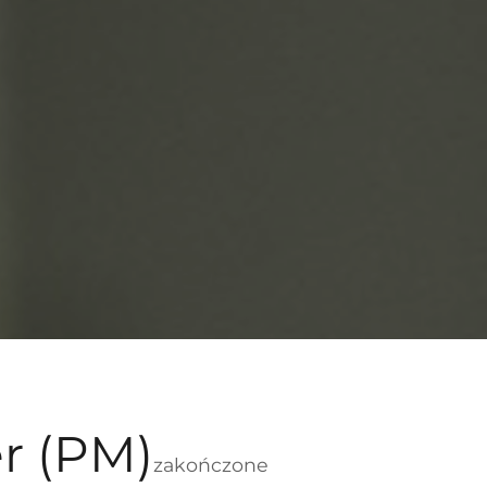
r (PM)
zakończone