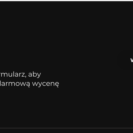
rmularz, aby
 darmową wycenę