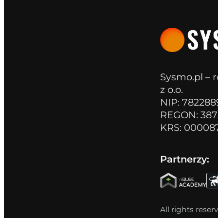
Sysmo.pl – r
z o.o.
NIP: 78228
REGON: 387
KRS: 00008
Partnerzy:
All rights rese