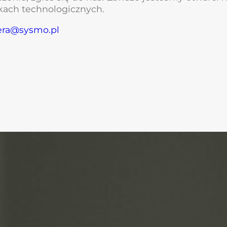
kach technologicznych.
era@sysmo.pl