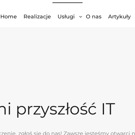
Home
Realizacje
Usługi
O nas
Artykuły
i przyszłość IT
zenie, zgłoś się do nas! Zawsze jesteśmy otwarc