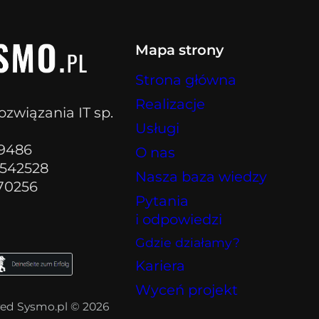
Mapa strony
Strona główna
Realizacje
ozwiązania IT sp.
Usługi
89486
O nas
542528
Nasza baza wiedzy
70256
Pytania
i odpowiedzi
Gdzie działamy?
Kariera
Wyceń projekt
rved Sysmo.pl © 2026