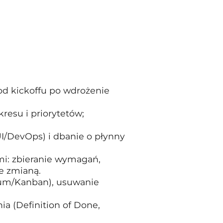
od kickoffu po wdrożenie
esu i priorytetów;
I/DevOps) i dbanie o płynny
ami: zbieranie wymagań,
ie zmianą.
rum/Kanban), usuwanie
a (Definition of Done,