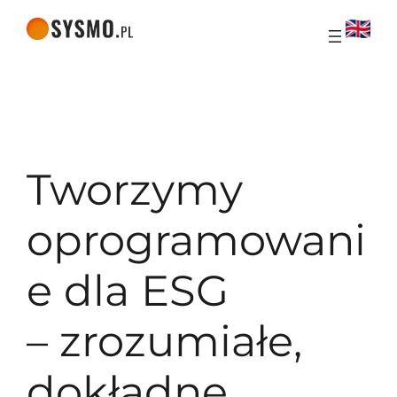
Przejdź
do treści
Tworzymy
oprogramowani
e dla ESG
– zrozumiałe,
dokładne