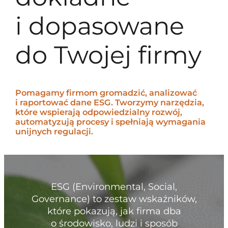
i dopasowane
do Twojej firmy
Pomagamy firmom gromadzić, analizować
i raportować dane ESG. Tworzymy narzędzia,
które wspierają odpowiedzialny rozwój,
automatyzują procesy i spełniają wymagania
unijnych regulacji.
ESG (Environmental, Social,
Governance) to zestaw wskaźników,
które pokazują, jak firma dba
o środowisko, ludzi i sposób