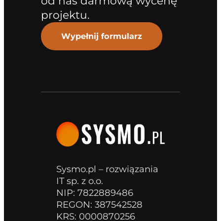
od nas darmową wycenę
projektu.
Wypełnij formularz
Sysmo.pl – rozwiązania
IT sp. z o.o.
NIP: 7822889486
REGON: 387542528
KRS: 0000870256