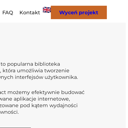
FAQ
Kontakt
Wyceń projekt
 to popularna biblioteka
, która umożliwia tworzenie
wnych interfejsów użytkownika.
eact możemy efektywnie budować
ane aplikacje internetowe,
zowane pod kątem wydajności
ywności.