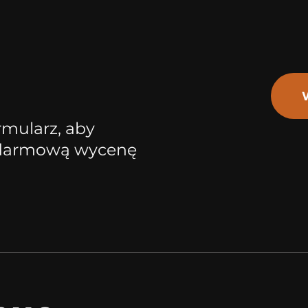
rmularz, aby
 darmową wycenę