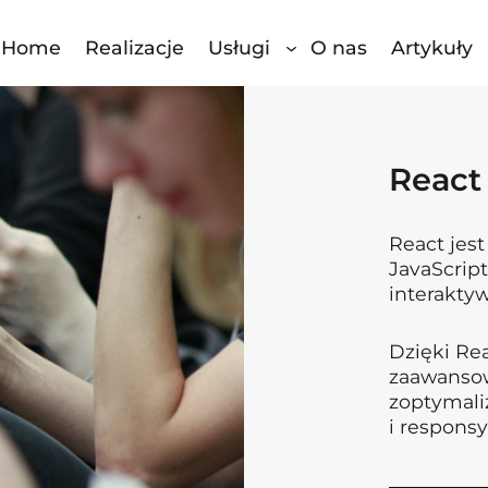
Home
Realizacje
Usługi
O nas
Artykuły
React
React jest
JavaScript
interakty
Dzięki R
zaawansow
zoptymali
i respons