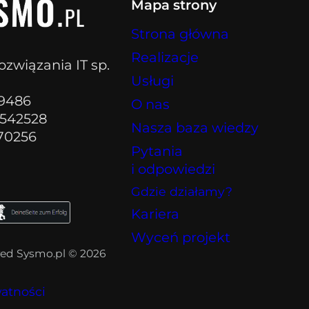
Mapa strony
Strona główna
Realizacje
ozwiązania IT sp.
Usługi
89486
O nas
542528
Nasza baza wiedzy
70256
Pytania
i odpowiedzi
Gdzie działamy?
Kariera
Wyceń projekt
rved Sysmo.pl © 2026
watności