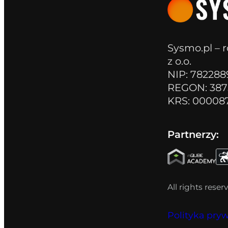
Sysmo.pl – r
z o.o.
NIP: 78228
REGON: 387
KRS: 00008
Partnerzy:
All rights rese
Polityka pry