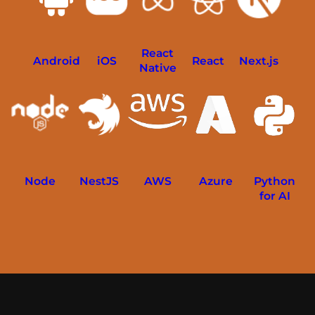
React
Android
iOS
React
Next.js
Native
Node
NestJS
AWS
Azure
Python
for AI