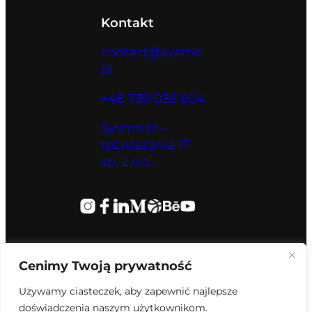
Kontakt
contact@sysmo.
pl
+48 736 036 604
Sysmo.pl –
rozwiązania IT
sp. z o.o.
Cenimy Twoją prywatność
Używamy ciasteczek, aby zapewnić najlepsze
doświadczenia naszym użytkownikom.