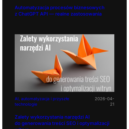
Automatyzacja procesów biznesowych
z ChatGPT API — realne zastosowania
AI, automatyzacja i przyszłe
2026-04-
technologie
21
Zalety wykorzystania narzędzi AI
do generowania treści SEO i optymalizacji