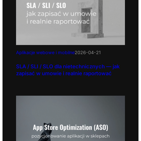
Aplikacje webowe i mobilne
2026-04-21
SLA / SLI / SLO dla nietechnicznych — jak
zapisać w umowie i realnie raportować