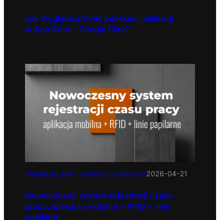
Jak wygląda proces publikacji aplikacji
w App Store i Google Play?
Integracje, ERP i systemy biznesowe
2026-04-21
Nowoczesny system rejestracji czasu
pracy: aplikacja mobilna + RFID + linie
papilarne