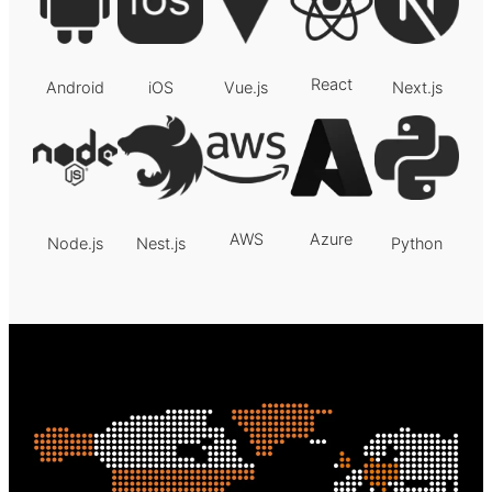
React
Android
iOS
Vue.js
Next.js
AWS
Azure
Node.js
Nest.js
Python